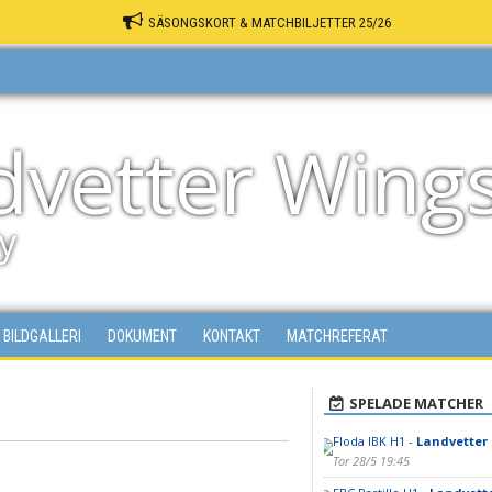
SÄSONGSKORT & MATCHBILJETTER 25/26
dvetter Wing
y
BILDGALLERI
DOKUMENT
KONTAKT
MATCHREFERAT
SPELADE MATCHER
Floda IBK H1 -
Landvetter 
Tor 28/5 19:45