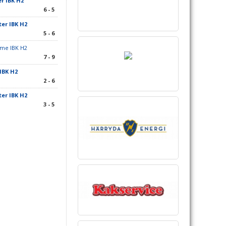
r IBK H2
6 - 5
er IBK H2
5 - 6
ome IBK H2
7 - 9
IBK H2
2 - 6
er IBK H2
3 - 5