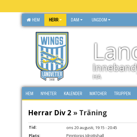
HEM
HERR
DAM
UNGDOM
Lan
Inneband
HA
HEM
NYHETER
KALENDER
MATCHER
TRUPPEN
Herrar Div 2
» Träning
Tid:
ons 20 augusti, 19:15 - 20:45
Plats:
Pinntorps Idrottshall