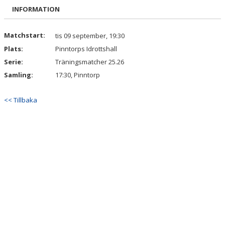
BILDGALLERI
INFORMATION
DOKUMENT
Matchstart:
tis 09 september, 19:30
Plats:
Pinntorps Idrottshall
KONTAKT
Serie:
Träningsmatcher 25.26
Samling:
17:30, Pinntorp
<< Tillbaka