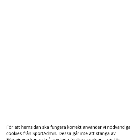
För att hemsidan ska fungera korrekt använder vi nödvändiga
cookies från SportAdmin. Dessa går inte att stänga av.
Föreningen kan också använda frivilliga cookies, t.ex. för