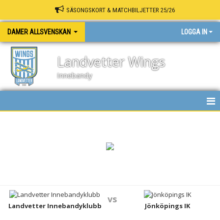
SÄSONGSKORT & MATCHBILJETTER 25/26
DAMER ALLSVENSKAN
LOGGA IN
Landvetter Wings
Innebandy
HEM
NYHETER
KALENDER
MATCHER
vs
TRUPPEN
Landvetter Innebandyklubb
Jönköpings IK