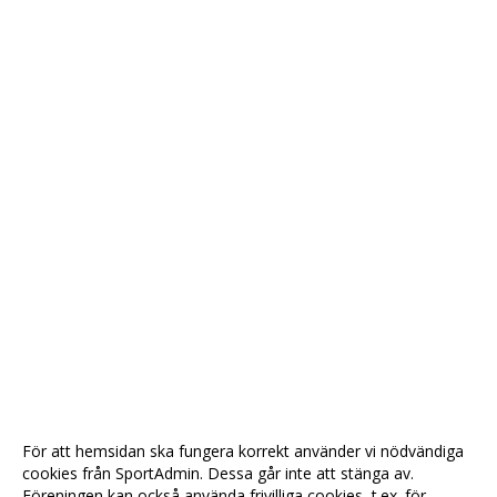
För att hemsidan ska fungera korrekt använder vi nödvändiga
cookies från SportAdmin. Dessa går inte att stänga av.
Föreningen kan också använda frivilliga cookies, t.ex. för