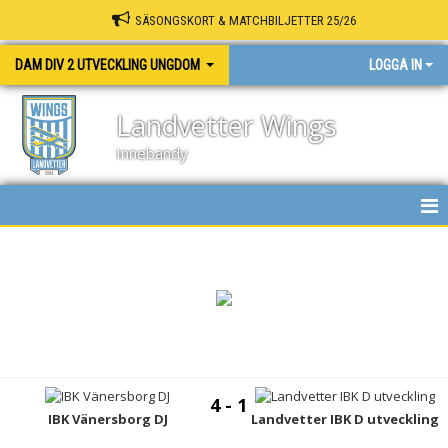
SÄSONGSKORT & MATCHBILJETTER 25/26
DAM DIV 2 UTVECKLING UNGDOM
LOGGA IN
Landvetter Wings
Innebandy
HEM
NYHETER
KALENDER
MATCHER
4 - 1
TRUPPEN
IBK Vänersborg DJ
Landvetter IBK D utveckling