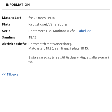
BILDGALLERI
INFORMATION
DOKUMENT
Matchstart:
fre 22 mars, 19:30
Plats:
Idrottshuset, Vänersborg
KONTAKT
Serie:
Pantamera Flick Mörkröd A Vår
Tabell >>
Samling:
18:15
Aktivitetsinfo:
Bortamatch mot Vänersborg.
Matchstart 19:30, samling på plats 18:15.
Sista svarsdag är satt till tisdag, viktigt att alla svarar i
tid.
<< Tillbaka