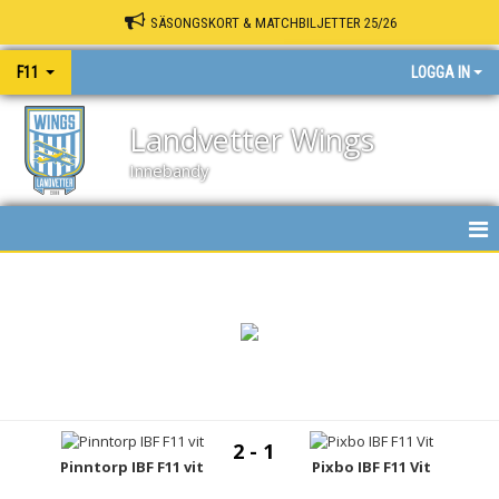
SÄSONGSKORT & MATCHBILJETTER 25/26
F11
LOGGA IN
Landvetter Wings
Innebandy
HEM
NYHETER
KALENDER
MATCHER
2 - 1
TRUPPEN
Pinntorp IBF F11 vit
Pixbo IBF F11 Vit