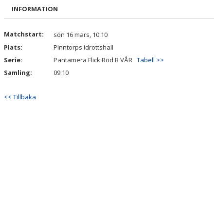
BILDGALLERI
INFORMATION
DOKUMENT
Matchstart:
sön 16 mars, 10:10
Plats:
Pinntorps Idrottshall
KONTAKT
Serie:
Pantamera Flick Röd B VÅR
Tabell >>
Samling:
09:10
<< Tillbaka