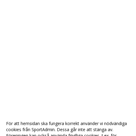
För att hemsidan ska fungera korrekt använder vi nödvändiga
cookies från SportAdmin. Dessa går inte att stänga av.
Föreningen kan också använda frivilliga cookies, t.ex. för