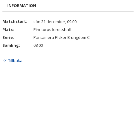
BILDGALLERI
INFORMATION
DOKUMENT
Matchstart:
sön 21 december, 09:00
Plats:
Pinntorps Idrottshall
KONTAKT
Serie:
Pantamera Flickor B-ungdom C
Samling:
08:00
<< Tillbaka