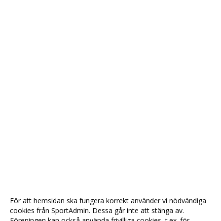
För att hemsidan ska fungera korrekt använder vi nödvändiga
cookies från SportAdmin. Dessa går inte att stänga av.
Föreningen kan också använda frivilliga cookies, t.ex. för