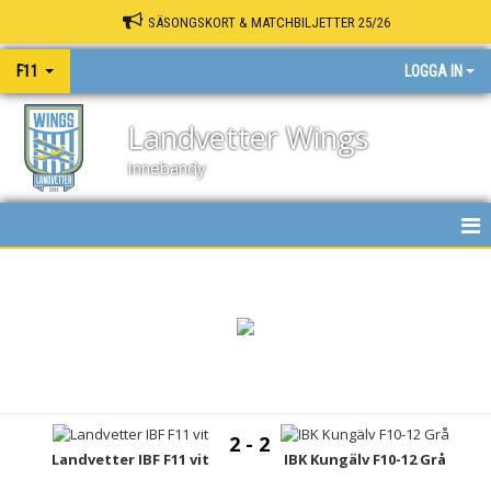
SÄSONGSKORT & MATCHBILJETTER 25/26
F11
LOGGA IN
Landvetter Wings
Innebandy
HEM
NYHETER
KALENDER
MATCHER
2 - 2
TRUPPEN
Landvetter IBF F11 vit
IBK Kungälv F10-12 Grå