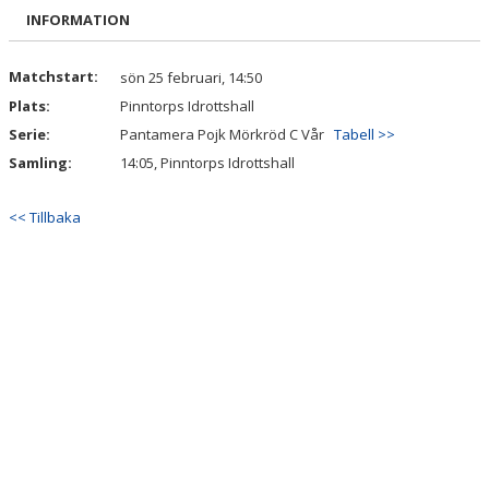
BILDGALLERI
INFORMATION
DOKUMENT
Matchstart:
sön 25 februari, 14:50
Plats:
Pinntorps Idrottshall
KONTAKT
Serie:
Pantamera Pojk Mörkröd C Vår
Tabell >>
Samling:
14:05, Pinntorps Idrottshall
<< Tillbaka