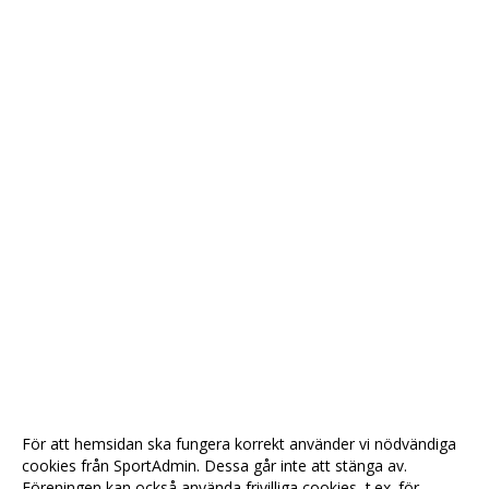
För att hemsidan ska fungera korrekt använder vi nödvändiga
cookies från SportAdmin. Dessa går inte att stänga av.
Föreningen kan också använda frivilliga cookies, t.ex. för