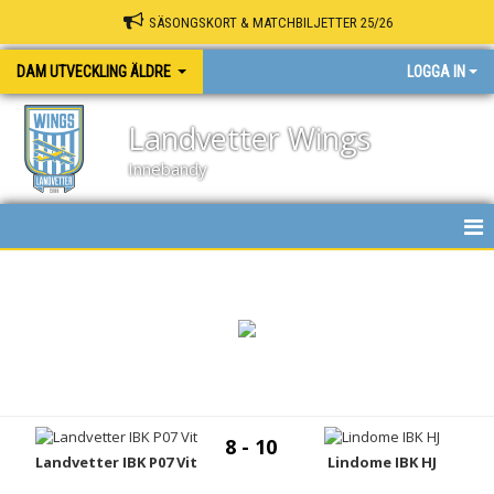
SÄSONGSKORT & MATCHBILJETTER 25/26
DAM UTVECKLING ÄLDRE
LOGGA IN
Landvetter Wings
Innebandy
HEM
NYHETER
KALENDER
MATCHER
8 - 10
TRUPPEN
Landvetter IBK P07 Vit
Lindome IBK HJ