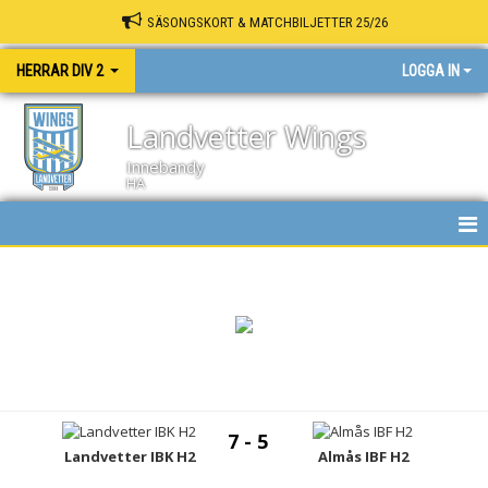
SÄSONGSKORT & MATCHBILJETTER 25/26
HERRAR DIV 2
LOGGA IN
Landvetter Wings
Innebandy
HA
HEM
NYHETER
KALENDER
MATCHER
7 - 5
TRUPPEN
Landvetter IBK H2
Almås IBF H2