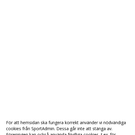
För att hemsidan ska fungera korrekt använder vi nödvändiga
cookies från SportAdmin. Dessa går inte att stänga av.
Föreningen kan också använda frivilliga cookies, t.ex. för