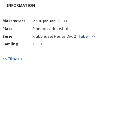
BILDGALLERI
INFORMATION
DOKUMENT
Matchstart:
lör 18 januari, 15:00
Plats:
Pinntorps Idrottshall
KONTAKT
Serie:
Klubbhuset Herrar Div. 2
Tabell >>
MATCHREFERAT
Samling:
13:30
<< Tillbaka