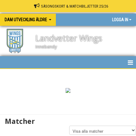
SÄSONGSKORT & MATCHBILJETTER 25/26
DAM UTVECKLING ÄLDRE
LOGGA IN
Landvetter Wings
Innebandy
HEM
NYHETER
KALENDER
MATCHER
Matcher
TRUPPEN