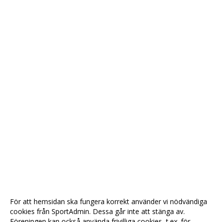
För att hemsidan ska fungera korrekt använder vi nödvändiga
cookies från SportAdmin. Dessa går inte att stänga av.
Föreningen kan också använda frivilliga cookies, t.ex. för