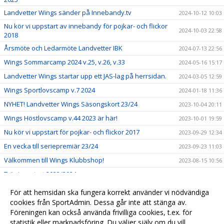
Landvetter Wings sänder på Innebandy.tv
2024-10-12 10:03
Nu kör vi uppstart av innebandy för pojkar- och flickor
2024-10-03 22:58
2018
Årsmöte och Ledarmöte Landvetter IBK
2024-07-13 22:56
Wings Sommarcamp 2024 v.25, v.26, v.33
2024-05-16 15:17
Landvetter Wings startar upp ett JAS-lag på herrsidan.
2024-03-05 12:59
Wings Sportlovscamp v.7 2024
2024-01-18 11:36
NYHET! Landvetter Wings Säsongskort 23/24
2023-10-04 20:11
Wings Höstlovscamp v.44 2023 är här!
2023-10-01 19:59
Nu kör vi uppstart för pojkar- och flickor 2017
2023-09-29 12:34
En vecka till seriepremiär 23/24
2023-09-23 11:03
Välkommen till Wings Klubbshop!
2023-08-15 10:56
Träningsstart 2023/2024
2023-08-10 11:18
Hemvändare klar för herrlaget!
2023-03-16 15:20
För att hemsidan ska fungera korrekt använder vi nödvändiga
USM - F16 - Kvalhelg i Pinntorp 4-5/2
cookies från SportAdmin. Dessa går inte att stänga av.
2023-02-03 16:13
Föreningen kan också använda frivilliga cookies, t.ex. för
Välkomna till Landvetter Wings!
2021-11-08 16:21
statistik eller marknadsföring. Du väljer själv om du vill