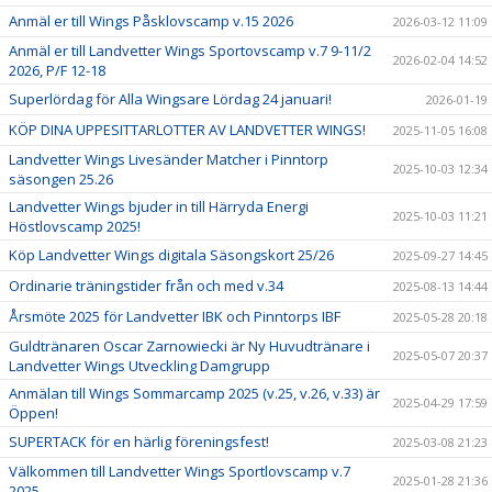
Anmäl er till Wings Påsklovscamp v.15 2026
2026-03-12 11:09
Anmäl er till Landvetter Wings Sportovscamp v.7 9-11/2
2026-02-04 14:52
2026, P/F 12-18
Superlördag för Alla Wingsare Lördag 24 januari!
2026-01-19
KÖP DINA UPPESITTARLOTTER AV LANDVETTER WINGS!
2025-11-05 16:08
Landvetter Wings Livesänder Matcher i Pinntorp
2025-10-03 12:34
säsongen 25.26
Landvetter Wings bjuder in till Härryda Energi
2025-10-03 11:21
Höstlovscamp 2025!
Köp Landvetter Wings digitala Säsongskort 25/26
2025-09-27 14:45
Ordinarie träningstider från och med v.34
2025-08-13 14:44
Årsmöte 2025 för Landvetter IBK och Pinntorps IBF
2025-05-28 20:18
Guldtränaren Oscar Zarnowiecki är Ny Huvudtränare i
2025-05-07 20:37
Landvetter Wings Utveckling Damgrupp
Anmälan till Wings Sommarcamp 2025 (v.25, v.26, v.33) är
2025-04-29 17:59
Öppen!
SUPERTACK för en härlig föreningsfest!
2025-03-08 21:23
Välkommen till Landvetter Wings Sportlovscamp v.7
2025-01-28 21:36
2025