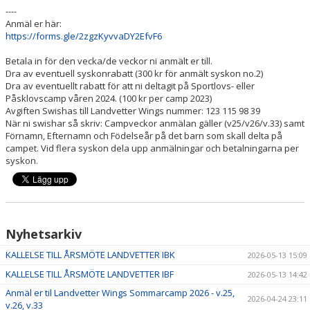
----
Anmäl er här:
https://forms.gle/2zgzKyvvaDY2EfvF6
Betala in för den vecka/de veckor ni anmält er till.
Dra av eventuell syskonrabatt (300 kr för anmält syskon no.2)
Dra av eventuellt rabatt för att ni deltagit på Sportlovs- eller
Påsklovscamp våren 2024. (100 kr per camp 2023)
Avgiften Swishas till Landvetter Wings nummer: 123 115 98 39
När ni swishar så skriv: Campveckor anmälan gäller (v25/v26/v.33) samt
Förnamn, Efternamn och Födelseår på det barn som skall delta på
campet. Vid flera syskon dela upp anmälningar och betalningarna per
syskon.
Nyhetsarkiv
KALLELSE TILL ÅRSMÖTE LANDVETTER IBK
2026-05-13 15:09
KALLELSE TILL ÅRSMÖTE LANDVETTER IBF
2026-05-13 14:42
Anmäl er til Landvetter Wings Sommarcamp 2026 - v.25,
2026-04-24 23:11
v.26, v.33