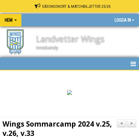
SÄSONGSKORT & MATCHBILJETTER 25/26
HEM
LOGGA IN
Landvetter Wings
Innebandy
HEM
NYHETER
KALENDER
MATCHER
Wings Sommarcamp 2024 v.25,
<
>
INNEBANDY PLAY
v.26, v.33