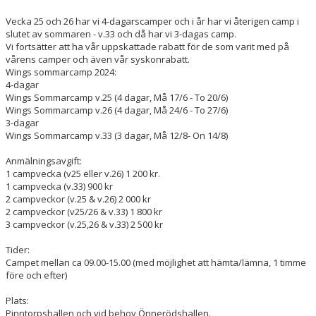
Vecka 25 och 26 har vi 4-dagarscamper och i år har vi återigen camp i
slutet av sommaren - v.33 och då har vi 3-dagas camp.
Vi fortsätter att ha vår uppskattade rabatt för de som varit med på
vårens camper och även vår syskonrabatt.
Wings sommarcamp 2024:
4-dagar
Wings Sommarcamp v.25 (4 dagar, Må 17/6 - To 20/6)
Wings Sommarcamp v.26 (4 dagar, Må 24/6 - To 27/6)
3-dagar
Wings Sommarcamp v.33 (3 dagar, Må 12/8- On 14/8)
Anmälningsavgift:
1 campvecka (v25 eller v.26) 1 200 kr.
1 campvecka (v.33) 900 kr
2 campveckor (v.25 & v.26) 2 000 kr
2 campveckor (v25/26 & v.33) 1 800 kr
3 campveckor (v.25,26 & v.33) 2 500 kr
Tider:
Campet mellan ca 09.00-15.00 (med möjlighet att hämta/lämna, 1 timme
före och efter)
Plats:
Pinntorpshallen och vid behov Önnerödshallen.