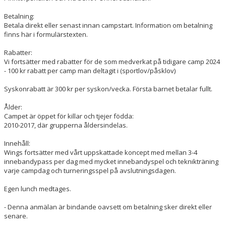
Betalning:
Betala direkt eller senast innan campstart. Information om betalning
finns här i formulärstexten.
Rabatter:
Vi fortsätter med rabatter för de som medverkat på tidigare camp 2024
- 100 kr rabatt per camp man deltagit i (sportlov/påsklov)
Syskonrabatt är 300 kr per syskon/vecka. Första barnet betalar fullt.
Ålder:
Campet är öppet för killar och tjejer födda:
2010-2017, där grupperna åldersindelas.
Innehåll:
Wings fortsätter med vårt uppskattade koncept med mellan 3-4
innebandypass per dag med mycket innebandyspel och teknikträning
varje campdag och turneringsspel på avslutningsdagen.
Egen lunch medtages.
- Denna anmälan är bindande oavsett om betalning sker direkt eller
senare.