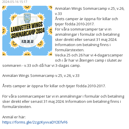
2024-05-16 15:17
OM KLUBBEN
Anmälan Wings Sommarcamp v.25, v.26,
v.33
PARTNERS
Årets camper är öppna för killar och
tjejer födda 2010-2017.
För våra sommarcamper tar vi in
LÄGER
anmälningar i formulär och betalning
sker direkt eller senast 31 maj 2024.
SÄSONGSKORT & BILJETTER
Information om betalning finns i
formulärstexten.
Vecka 25 och 26 har vi 4-dagarscamper
KONTAKT
och i år har vi återigen camp i slutet av
sommaren - v.33 och då har vi 3-dagas camp.
Anmälan Wings Sommarcamp v.25, v.26, v.33
Årets camper är öppna för killar och tjejer födda 2010-2017.
För våra sommarcamper tar vi in anmälningar i formulär och betalning
sker direkt eller senast 31 maj 2024. Information om betalning finns i
formulärstexten.
Anmäl er här:
https://forms.gle/2zgzKyvvaDY2EfvF6