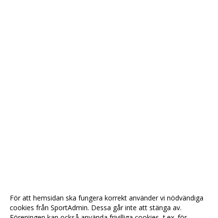
För att hemsidan ska fungera korrekt använder vi nödvändiga
cookies från SportAdmin. Dessa går inte att stänga av.
Föreningen kan också använda frivilliga cookies, t.ex. för