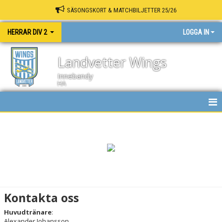
SÄSONGSKORT & MATCHBILJETTER 25/26
HERRAR DIV 2
LOGGA IN
Landvetter Wings
Innebandy
HA
HEM
NYHETER
KALENDER
MATCHER
Kontakta oss
TRUPPEN
Huvudtränare
:
Alexander Johansson