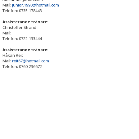
BILDGALLERI
Mail:
junior.1990@hotmail.com
Telefon: 0735-178443
DOKUMENT
Assisterande tränare:
Christoffer Strand
KONTAKT
Mail:
Telefon: 0722-133444
MATCHREFERAT
Assisterande tränare:
Håkan Reit
Mail:
reit67@hotmail.com
Telefon: 0760-236672