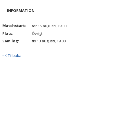
BILDGALLERI
INFORMATION
DOKUMENT
Matchstart:
tor 15 augusti, 19:00
KONTAKT
Plats:
Övrigt
Samling:
tis 13 augusti, 19:00
MATCHREFERAT
<< Tillbaka