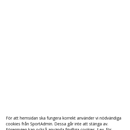
För att hemsidan ska fungera korrekt använder vi nödvändiga
cookies från SportAdmin. Dessa går inte att stänga av.
Föreningen kan också använda frivilliga cookies, t.ex. för