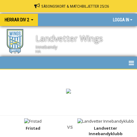
SÄSONGSKORT & MATCHBILJETTER 25/26
HERRAR DIV 2
LOGGA IN
Landvetter Wings
Innebandy
HA
HEM
NYHETER
KALENDER
MATCHER
vs
TRUPPEN
Fristad
Landvetter
Innebandyklubb