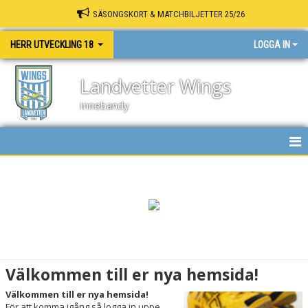
SÄSONGSKORT & MATCHBILJETTER 25/26
HERR UTVECKLING 18
LOGGA IN
Landvetter Wings
Innebandy
HEM
NYHETER
KALENDER
MATCHER
Välkommen till er nya hemsida!
TRUPPEN
Välkommen till er nya hemsida!
För att komma igång så logga in uppe