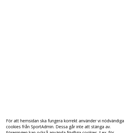
För att hemsidan ska fungera korrekt använder vi nödvändiga
cookies från SportAdmin. Dessa går inte att stänga av.
Föreningen kan också använda frivilliga cookies, t.ex. för