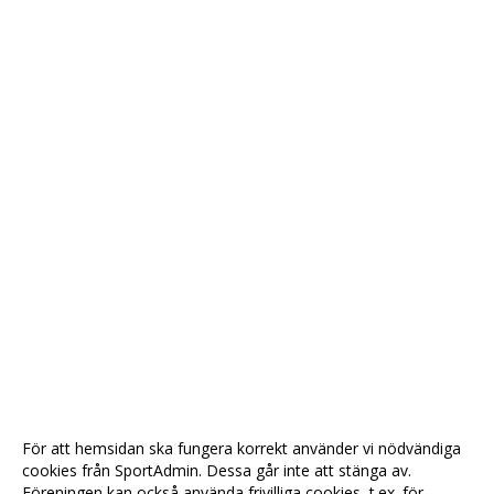
För att hemsidan ska fungera korrekt använder vi nödvändiga
cookies från SportAdmin. Dessa går inte att stänga av.
Föreningen kan också använda frivilliga cookies, t.ex. för