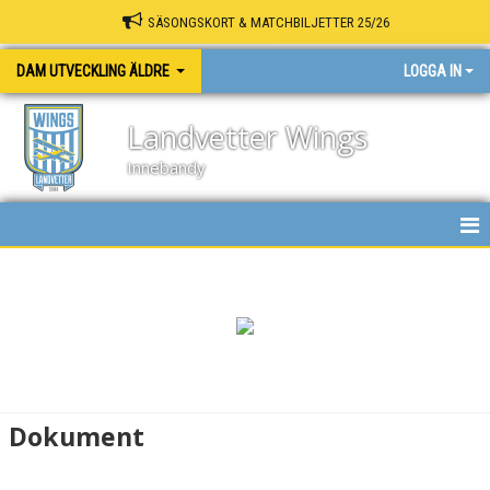
SÄSONGSKORT & MATCHBILJETTER 25/26
DAM UTVECKLING ÄLDRE
LOGGA IN
Landvetter Wings
Innebandy
HEM
NYHETER
KALENDER
MATCHER
Dokument
TRUPPEN