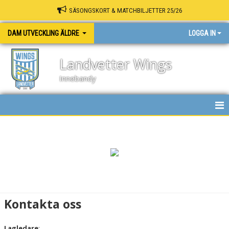
SÄSONGSKORT & MATCHBILJETTER 25/26
DAM UTVECKLING ÄLDRE
LOGGA IN
Landvetter Wings
Innebandy
HEM
NYHETER
KALENDER
MATCHER
Kontakta oss
TRUPPEN
Lagledare
: