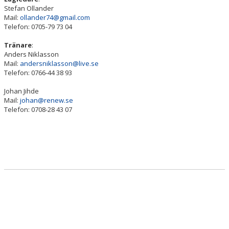
BILDGALLERI
Stefan Ollander
Mail:
ollander74@gmail.com
Telefon: 0705-79 73 04
DOKUMENT
Tränare
:
KONTAKT
Anders Niklasson
Mail:
andersniklasson@live.se
Telefon: 0766-44 38 93
Johan Jihde
Mail:
johan@renew.se
Telefon: 0708-28 43 07