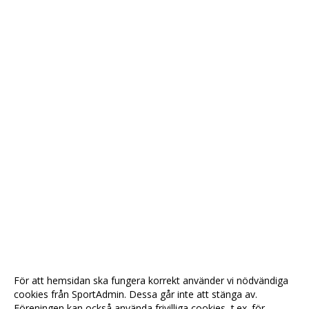
För att hemsidan ska fungera korrekt använder vi nödvändiga
cookies från SportAdmin. Dessa går inte att stänga av.
Föreningen kan också använda frivilliga cookies, t.ex. för