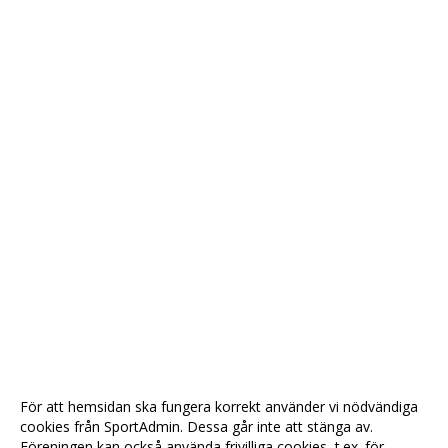
För att hemsidan ska fungera korrekt använder vi nödvändiga
cookies från SportAdmin. Dessa går inte att stänga av.
Föreningen kan också använda frivilliga cookies, t.ex. för