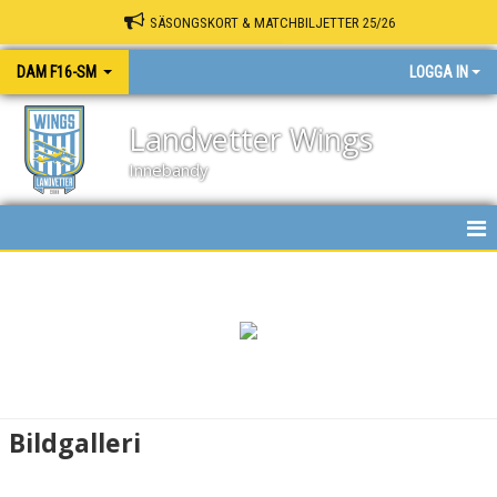
SÄSONGSKORT & MATCHBILJETTER 25/26
DAM F16-SM
LOGGA IN
Landvetter Wings
Innebandy
MATCHER
BILDGALLERI
DOKUMENT
KONTAKT
Bildgalleri