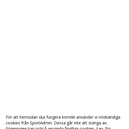
För att hemsidan ska fungera korrekt använder vi nödvändiga
cookies från SportAdmin. Dessa går inte att stänga av.
Föreningen kan också använda frivilliga cookies, t.ex. för