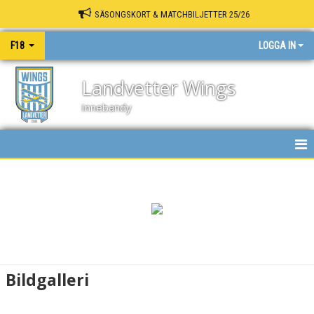
SÄSONGSKORT & MATCHBILJETTER 25/26
F18
LOGGA IN
Landvetter Wings
Innebandy
HEM
NYHETER
DOKUMENT
BILDGALLERI
Bildgalleri
KONTAKT