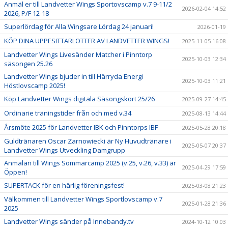
Anmäl er till Landvetter Wings Sportovscamp v.7 9-11/2
2026-02-04 14:52
2026, P/F 12-18
Superlördag för Alla Wingsare Lördag 24 januari!
2026-01-19
KÖP DINA UPPESITTARLOTTER AV LANDVETTER WINGS!
2025-11-05 16:08
Landvetter Wings Livesänder Matcher i Pinntorp
2025-10-03 12:34
säsongen 25.26
Landvetter Wings bjuder in till Härryda Energi
2025-10-03 11:21
Höstlovscamp 2025!
Köp Landvetter Wings digitala Säsongskort 25/26
2025-09-27 14:45
Ordinarie träningstider från och med v.34
2025-08-13 14:44
Årsmöte 2025 för Landvetter IBK och Pinntorps IBF
2025-05-28 20:18
Guldtränaren Oscar Zarnowiecki är Ny Huvudtränare i
2025-05-07 20:37
Landvetter Wings Utveckling Damgrupp
Anmälan till Wings Sommarcamp 2025 (v.25, v.26, v.33) är
2025-04-29 17:59
Öppen!
SUPERTACK för en härlig föreningsfest!
2025-03-08 21:23
Välkommen till Landvetter Wings Sportlovscamp v.7
2025-01-28 21:36
2025
Landvetter Wings sänder på Innebandy.tv
2024-10-12 10:03