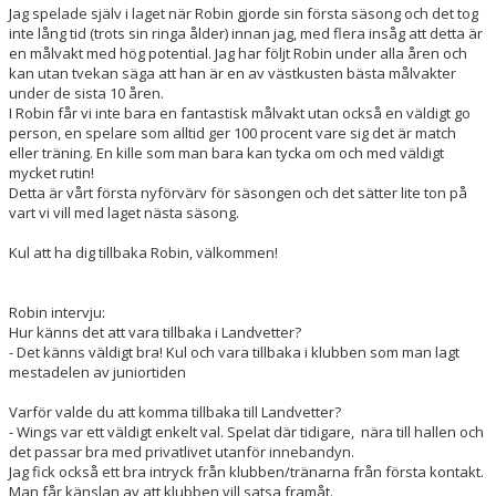
Jag spelade själv i laget när Robin gjorde sin första säsong och det tog
inte lång tid (trots sin ringa ålder) innan jag, med flera insåg att detta är
en målvakt med hög potential. Jag har följt Robin under alla åren och
kan utan tvekan säga att han är en av västkusten bästa målvakter
under de sista 10 åren.
I Robin får vi inte bara en fantastisk målvakt utan också en väldigt go
person, en spelare som alltid ger 100 procent vare sig det är match
eller träning. En kille som man bara kan tycka om och med väldigt
mycket rutin!
Detta är vårt första nyförvärv för säsongen och det sätter lite ton på
vart vi vill med laget nästa säsong.
Kul att ha dig tillbaka Robin, välkommen!
Robin intervju:
Hur känns det att vara tillbaka i Landvetter?
- Det känns väldigt bra! Kul och vara tillbaka i klubben som man lagt
mestadelen av juniortiden
Varför valde du att komma tillbaka till Landvetter?
- Wings var ett väldigt enkelt val. Spelat där tidigare, nära till hallen och
det passar bra med privatlivet utanför innebandyn.
Jag fick också ett bra intryck från klubben/tränarna från första kontakt.
Man får känslan av att klubben vill satsa framåt.