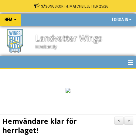
SÄSONGSKORT & MATCHBILJETTER 25/26
HEM
LOGGA IN
Landvetter Wings
Innebandy
HEM
NYHETER
KALENDER
MATCHER
Hemvändare klar för
<
>
INNEBANDY PLAY
herrlaget!