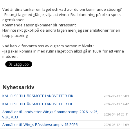
Vad är dina tankar om laget och vad tror du om kommande säsong?
- Ett ungt lag med glädje, vilja att vinna. Bra blandning på olika spets
egenskaper.
Kommande säsong kommer bli intressant.
Har inte riktigt koll på de andra lagen men jag ser ambitioner för en
topp placering.
Vad kan vi förvänta oss av dig som person målvakt?
- Jag skall komma in med rutin i laget och alltid gå in 100% för att vinna
matcher.
Nyhetsarkiv
KALLELSE TILL ÅRSMÖTE LANDVETTER IBK
2026-05-13 15:09
KALLELSE TILL ÅRSMÖTE LANDVETTER IBF
2026-05-13 14:42
Anmäl er til Landvetter Wings Sommarcamp 2026 - v.25,
2026-04-24 23:11
v.26, v.33
Anmäl er till Wings Påsklovscamp v.15 2026
2026-03-12 11:09