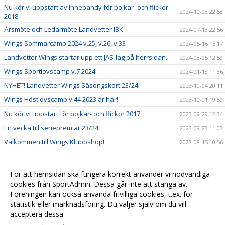
Nu kör vi uppstart av innebandy för pojkar- och flickor
2024-10-03 22:58
2018
Årsmöte och Ledarmöte Landvetter IBK
2024-07-13 22:56
Wings Sommarcamp 2024 v.25, v.26, v.33
2024-05-16 15:17
Landvetter Wings startar upp ett JAS-lag på herrsidan.
2024-03-05 12:59
Wings Sportlovscamp v.7 2024
2024-01-18 11:36
NYHET! Landvetter Wings Säsongskort 23/24
2023-10-04 20:11
Wings Höstlovscamp v.44 2023 är här!
2023-10-01 19:59
Nu kör vi uppstart för pojkar- och flickor 2017
2023-09-29 12:34
En vecka till seriepremiär 23/24
2023-09-23 11:03
Välkommen till Wings Klubbshop!
2023-08-15 10:56
Träningsstart 2023/2024
2023-08-10 11:18
Hemvändare klar för herrlaget!
2023-03-16 15:20
För att hemsidan ska fungera korrekt använder vi nödvändiga
USM - F16 - Kvalhelg i Pinntorp 4-5/2
cookies från SportAdmin. Dessa går inte att stänga av.
2023-02-03 16:13
Föreningen kan också använda frivilliga cookies, t.ex. för
Välkomna till Landvetter Wings!
2021-11-08 16:21
statistik eller marknadsföring. Du väljer själv om du vill
acceptera dessa.