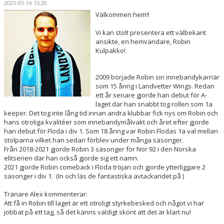
2023-03-16 15:20
OM KLUBBEN
Välkommen hem!!
PARTNERS
Vi kan stolt presentera ett välbekant
ansikte, en hemvändare, Robin
Kulpakko!
LÄGER
SÄSONGSKORT & BILJETTER
2009 började Robin sin innebandykarriär
som 15 åring i Landvetter Wings. Redan
ett år senare gjorde han debut för A-
KONTAKT
laget där han snabbt tog rollen som 1a
keeper. Det tog inte lång tid innan andra klubbar fick nys om Robin och
hans otroliga kvalitéer som innebandymålvakt och året efter gjorde
han debut för Floda i div 1. Som 18 åring var Robin Flodas 1a val mellan
stolparna vilket han sedan förblev under många säsonger.
Från 2018-2021 gjorde Robin 3 säsonger för Nor 92 i den Norska
elitserien där han också gjorde sig ett namn.
2021 gjorde Robin comeback i Floda tröjan och gjorde ytterliggare 2
säsonger i div 1. (In och läs de fantastiska avtackandet på )
Tränare Alex kommenterar:
Att få in Robin till laget är ett otroligt styrkebesked och något vi har
jobbat på ett tag, så det känns väldigt skönt att det är klart nu!