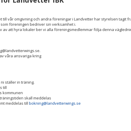
för Landvetter IBK
 till vår omgivning och andra föreningar i Landvetter har styrelsen tagit 
r som föreningen bedriver sin verksamhet i.
hov av att hyra lokaler ber vi alla föreningsmedlemmar följa denna vägledni
ning@landvetterwings.se.
 av våra ansvariga kring
 ställer in träning.
till
hos kommunen
träningstiden skall meddelas
amt meddelas till
bokning@landvetterwings.se