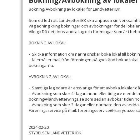
Bokning/Avbokning av lokaler 
Bokning/Avbokning av lokaler för Landvetter IBK
Som ett led i att Landvetter IBK ska anpassa sin verksamhet
vägledning kring bokningar och avbokningar för de lokale
Viktigt: Då det finns andra lag och föreningar som är i be
BOKNING AV LOKAL:
- Skicka information om när ni önskar boka lokal till bok
- Ni erhåller mail från föreningen på godkänd bokad lokal
bokningarna.
AVBOKNING AV LOKAL:
- Samtliga lagledare är ansvariga för att avboka lokaler då ni
- Avbokning som sker 4 dagar innan eller tidigare meddelas 
bokning@landvetterwings.se som sedan avbokar tiden 
- Avbokning som sker 3 dagar eller närmare den avsedda 
Föreningsservice på mail: foreningsservice@harryda.se s
2024-02-20
STYRELSEN LANDVETTER IBK