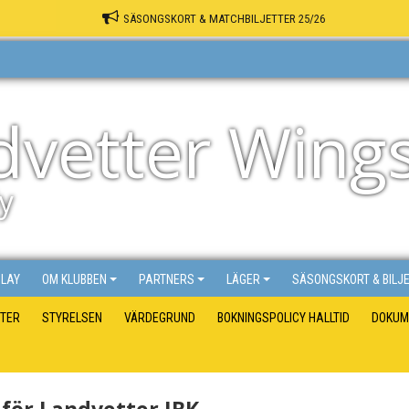
SÄSONGSKORT & MATCHBILJETTER 25/26
dvetter Wing
y
PLAY
OM KLUBBEN
PARTNERS
LÄGER
SÄSONGSKORT & BILJ
TER
STYRELSEN
VÄRDEGRUND
BOKNINGSPOLICY HALLTID
DOKUM