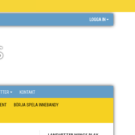
LOGGA IN
s
ETTER
KONTAKT
ENT
BÖRJA SPELA INNEBANDY
LANDVETTER WINGS PLAY