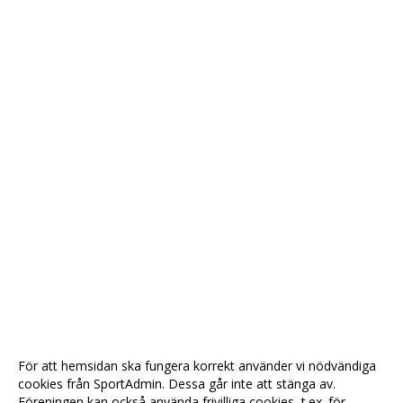
För att hemsidan ska fungera korrekt använder vi nödvändiga
cookies från SportAdmin. Dessa går inte att stänga av.
Föreningen kan också använda frivilliga cookies, t.ex. för