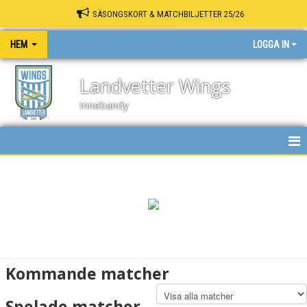
SÄSONGSKORT & MATCHBILJETTER 25/26
HEM
LOGGA IN
Landvetter Wings
Innebandy
HEM
NYHETER
KALENDER
MATCHER
Kommande matcher
INNEBANDY PLAY
Spelade matcher