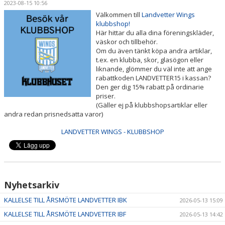
2023-08-15 10:56
OM KLUBBEN
Välkommen till
Landvetter Wings
klubbshop!
PARTNERS
Här hittar du alla dina föreningskläder,
väskor och tillbehör.
Om du även tänkt köpa andra artiklar,
LÄGER
t.ex. en klubba, skor, glasögon eller
liknande, glömmer du väl inte att ange
SÄSONGSKORT & BILJETTER
rabattkoden LANDVETTER15 i kassan?
Den ger dig 15% rabatt på ordinarie
priser.
KONTAKT
(Gäller ej på klubbshopsartiklar eller
andra redan prisnedsatta varor)
LANDVETTER WINGS - KLUBBSHOP
Nyhetsarkiv
KALLELSE TILL ÅRSMÖTE LANDVETTER IBK
2026-05-13 15:09
KALLELSE TILL ÅRSMÖTE LANDVETTER IBF
2026-05-13 14:42