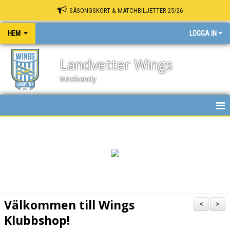
SÄSONGSKORT & MATCHBILJETTER 25/26
HEM
LOGGA IN
Landvetter Wings
Innebandy
HEM
NYHETER
KALENDER
MATCHER
Välkommen till Wings
<
>
INNEBANDY PLAY
Klubbshop!