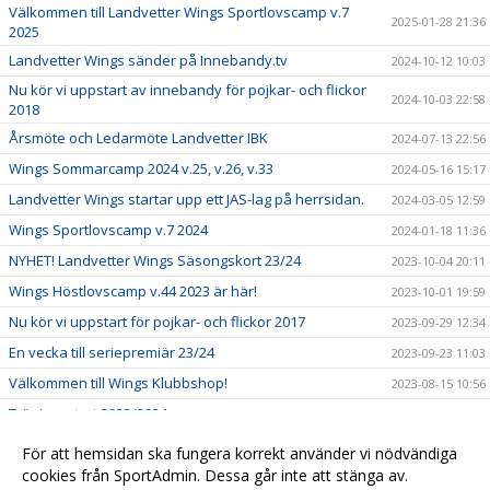
Välkommen till Landvetter Wings Sportlovscamp v.7
2025-01-28 21:36
2025
Landvetter Wings sänder på Innebandy.tv
2024-10-12 10:03
Nu kör vi uppstart av innebandy för pojkar- och flickor
2024-10-03 22:58
2018
Årsmöte och Ledarmöte Landvetter IBK
2024-07-13 22:56
Wings Sommarcamp 2024 v.25, v.26, v.33
2024-05-16 15:17
Landvetter Wings startar upp ett JAS-lag på herrsidan.
2024-03-05 12:59
Wings Sportlovscamp v.7 2024
2024-01-18 11:36
NYHET! Landvetter Wings Säsongskort 23/24
2023-10-04 20:11
Wings Höstlovscamp v.44 2023 är här!
2023-10-01 19:59
Nu kör vi uppstart för pojkar- och flickor 2017
2023-09-29 12:34
En vecka till seriepremiär 23/24
2023-09-23 11:03
Välkommen till Wings Klubbshop!
2023-08-15 10:56
Träningsstart 2023/2024
2023-08-10 11:18
Hemvändare klar för herrlaget!
2023-03-16 15:20
För att hemsidan ska fungera korrekt använder vi nödvändiga
USM - F16 - Kvalhelg i Pinntorp 4-5/2
cookies från SportAdmin. Dessa går inte att stänga av.
2023-02-03 16:13