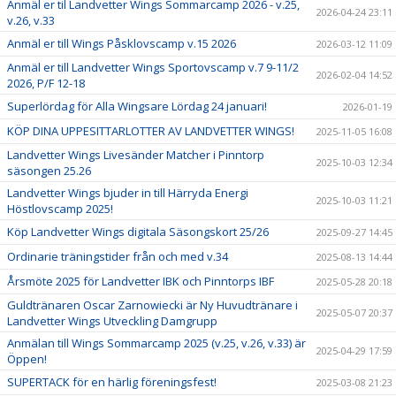
Anmäl er til Landvetter Wings Sommarcamp 2026 - v.25,
2026-04-24 23:11
v.26, v.33
Anmäl er till Wings Påsklovscamp v.15 2026
2026-03-12 11:09
Anmäl er till Landvetter Wings Sportovscamp v.7 9-11/2
2026-02-04 14:52
2026, P/F 12-18
Superlördag för Alla Wingsare Lördag 24 januari!
2026-01-19
KÖP DINA UPPESITTARLOTTER AV LANDVETTER WINGS!
2025-11-05 16:08
Landvetter Wings Livesänder Matcher i Pinntorp
2025-10-03 12:34
säsongen 25.26
Landvetter Wings bjuder in till Härryda Energi
2025-10-03 11:21
Höstlovscamp 2025!
Köp Landvetter Wings digitala Säsongskort 25/26
2025-09-27 14:45
Ordinarie träningstider från och med v.34
2025-08-13 14:44
Årsmöte 2025 för Landvetter IBK och Pinntorps IBF
2025-05-28 20:18
Guldtränaren Oscar Zarnowiecki är Ny Huvudtränare i
2025-05-07 20:37
Landvetter Wings Utveckling Damgrupp
Anmälan till Wings Sommarcamp 2025 (v.25, v.26, v.33) är
2025-04-29 17:59
Öppen!
SUPERTACK för en härlig föreningsfest!
2025-03-08 21:23