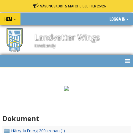
SÄSONGSKORT & MATCHBILJETTER 25/26
HEM
LOGGA IN
Landvetter Wings
Innebandy
HEM
NYHETER
KALENDER
MATCHER
Dokument
INNEBANDY PLAY
Härryda Energi 200-kronan (1)