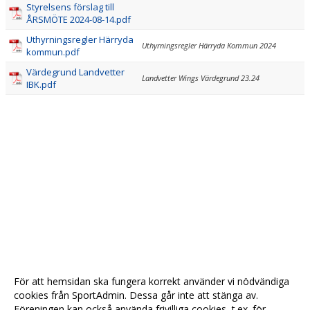
Styrelsens förslag till
ÅRSMÖTE 2024-08-14.pdf
LÄGER
Uthyrningsregler Härryda
Uthyrningsregler Härryda Kommun 2024
kommun.pdf
SÄSONGSKORT & BILJETTER
Värdegrund Landvetter
Landvetter Wings Värdegrund 23.24
IBK.pdf
KONTAKT
För att hemsidan ska fungera korrekt använder vi nödvändiga
cookies från SportAdmin. Dessa går inte att stänga av.
Föreningen kan också använda frivilliga cookies, t.ex. för