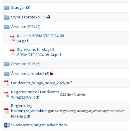
OM KLUBBEN
Stadgar (2)
VÅRA LAG/TRÄNARE
Styrelseprotokoll (1)
Årsmöte 2024 (2)
WINGS KLUBBSHOP
Kallelse ÅRSMÖTE 2024-08-
14.pdf
MEDLEMSAVGIFTER
Styrelsens förslag till
STYRELSEN
ÅRSMÖTE 2024-08-14.pdf
Årsmöte 2025 (5)
VÄRDEGRUND
Årsmötesprotokoll (2)
BOKNINGSPOLICY HALLTID
Landvetter_Wings_policy_2025.pdf
Registerkontroll Landvetter
DOKUMENT
OBS Gamla länkar
Wings[2489].pdf
BÖRJA SPELA INNEBANDY
Regler kring
bokningar_avbokningar av
Regler kring bokningar_avbokningar av lokaler
lokaler.pdf
MATCHARRANGEMANG/SAMMANDRAG
Skadeanmälningsblankett.docx
PARTNERS