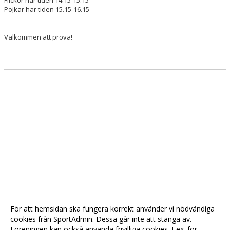
Flickor har tiden 14.15-15.15
Pojkar har tiden 15.15-16.15
LÄGER
Välkommen att prova!
SÄSONGSKORT & BILJETTER
KONTAKT
För att hemsidan ska fungera korrekt använder vi nödvändiga
cookies från SportAdmin. Dessa går inte att stänga av.
Föreningen kan också använda frivilliga cookies, t.ex. för