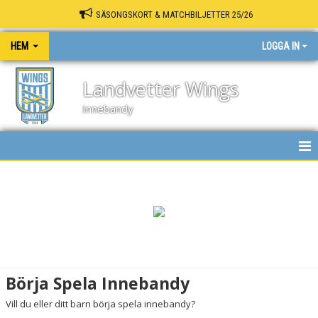
SÄSONGSKORT & MATCHBILJETTER 25/26
HEM
LOGGA IN
Landvetter Wings
Innebandy
HEM
NYHETER
KALENDER
MATCHER
Börja Spela Innebandy
INNEBANDY PLAY
Vill du eller ditt barn börja spela innebandy?