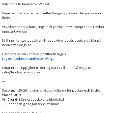
OM KLUBBEN
Välkomna till landvetter Wings!
Varje oktober startar Landvetter Wings upp nya kullar på pojk- och
VÅRA LAG/TRÄNARE
flicksidan.
WINGS KLUBBSHOP
Vi välkomnar alla barn, unga och gamla som vill börja spela i redan
uppstartade lag.
MEDLEMSAVGIFTER
Ni finner kontaktuppgifter till respektive lag på lagets sida här på
landvetterwings.se
STYRELSEN
Här finns också kontaktuppgifter till lagen:
VÄRDEGRUND
Lag och Ledare i Landvetter Wings
Hittar ni inte uppgifter till det lag där ni vill börja så mejla till:
BOKNINGSPOLICY HALLTID
info@landvetterwings.se
DOKUMENT
---
Säsongen 25/26 nu startar vi upp kullarna för
pojkar och flickor
BÖRJA SPELA INNEBANDY
födda 2019.
Vi håller till i Önnerödsskolans idrottshall.
MATCHARRANGEMANG/SAMMANDRAG
- Klubbor och glasögon finns att låna!
PARTNERS