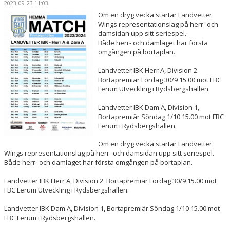
2023-09-23 11:03
OM KLUBBEN
Om en dryg vecka startar Landvetter
Wings representationslag på herr- och
PARTNERS
damsidan upp sitt seriespel.
Både herr- och damlaget har första
omgången på bortaplan.
LÄGER
Landvetter IBK Herr A, Division 2.
SÄSONGSKORT & BILJETTER
Bortapremiär Lördag 30/9 15.00 mot FBC
Lerum Utveckling i Rydsbergshallen.
KONTAKT
Landvetter IBK Dam A, Division 1,
Bortapremiär Söndag 1/10 15.00 mot FBC
Lerum i Rydsbergshallen.
Om en dryg vecka startar Landvetter
Wings representationslag på herr- och damsidan upp sitt seriespel.
Både herr- och damlaget har första omgången på bortaplan.
Landvetter IBK Herr A, Division 2. Bortapremiär Lördag 30/9 15.00 mot
FBC Lerum Utveckling i Rydsbergshallen.
Landvetter IBK Dam A, Division 1, Bortapremiär Söndag 1/10 15.00 mot
FBC Lerum i Rydsbergshallen.