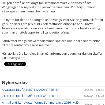
Helgen därpå är det dags för Hemmapremiär! Vi hoppas på att
Wingslagen får mycket stöd på vår hemmaplan i Pinntorp. Boka in
säsongens hemmamatcher redan nu!
En nyhet för denna säsongen är att Wings inför Säsongskort. Allt för att
ge supporters, trogen publik och stöttande anhöriga ännu bättre
förutsättningar att besöka våra hemmamatcher, stötta laget samtidigt
som man är stödsupporter till Landvetter Wings.
Landvetter Wings aktiva medlemmar, spelare och ledare har fri entré
till representationslagens matcher.
Håll utkik i våra kanaler. Snart går information ut om hur du kan skaffa
sitt säsongskort!
Nyhetsarkiv
KALLELSE TILL ÅRSMÖTE LANDVETTER IBK
2026-05-13 15:09
KALLELSE TILL ÅRSMÖTE LANDVETTER IBF
2026-05-13 14:42
Anmäl er til Landvetter Wings Sommarcamp 2026 - v.25,
2026-04-24 23:11