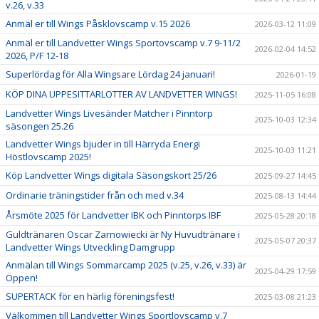
v.26, v.33
Anmäl er till Wings Påsklovscamp v.15 2026
2026-03-12 11:09
Anmäl er till Landvetter Wings Sportovscamp v.7 9-11/2
2026-02-04 14:52
2026, P/F 12-18
Superlördag för Alla Wingsare Lördag 24 januari!
2026-01-19
KÖP DINA UPPESITTARLOTTER AV LANDVETTER WINGS!
2025-11-05 16:08
Landvetter Wings Livesänder Matcher i Pinntorp
2025-10-03 12:34
säsongen 25.26
Landvetter Wings bjuder in till Härryda Energi
2025-10-03 11:21
Höstlovscamp 2025!
Köp Landvetter Wings digitala Säsongskort 25/26
2025-09-27 14:45
Ordinarie träningstider från och med v.34
2025-08-13 14:44
Årsmöte 2025 för Landvetter IBK och Pinntorps IBF
2025-05-28 20:18
Guldtränaren Oscar Zarnowiecki är Ny Huvudtränare i
2025-05-07 20:37
Landvetter Wings Utveckling Damgrupp
Anmälan till Wings Sommarcamp 2025 (v.25, v.26, v.33) är
2025-04-29 17:59
Öppen!
SUPERTACK för en härlig föreningsfest!
2025-03-08 21:23
Välkommen till Landvetter Wings Sportlovscamp v.7