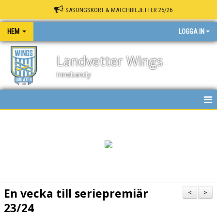
SÄSONGSKORT & MATCHBILJETTER 25/26
HEM
LOGGA IN
Landvetter Wings
Innebandy
HEM
NYHETER
KALENDER
MATCHER
En vecka till seriepremiär
<
>
INNEBANDY PLAY
23/24