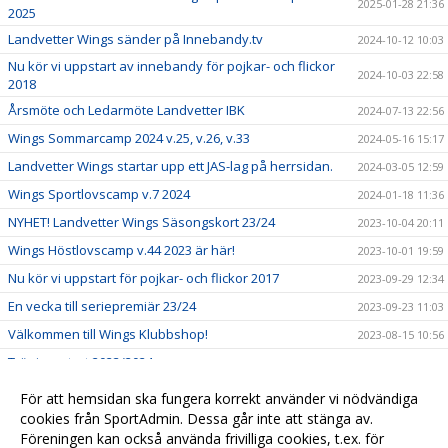
2025-01-28 21:36
2025
Landvetter Wings sänder på Innebandy.tv
2024-10-12 10:03
Nu kör vi uppstart av innebandy för pojkar- och flickor
2024-10-03 22:58
2018
Årsmöte och Ledarmöte Landvetter IBK
2024-07-13 22:56
Wings Sommarcamp 2024 v.25, v.26, v.33
2024-05-16 15:17
Landvetter Wings startar upp ett JAS-lag på herrsidan.
2024-03-05 12:59
Wings Sportlovscamp v.7 2024
2024-01-18 11:36
NYHET! Landvetter Wings Säsongskort 23/24
2023-10-04 20:11
Wings Höstlovscamp v.44 2023 är här!
2023-10-01 19:59
Nu kör vi uppstart för pojkar- och flickor 2017
2023-09-29 12:34
En vecka till seriepremiär 23/24
2023-09-23 11:03
Välkommen till Wings Klubbshop!
2023-08-15 10:56
Träningsstart 2023/2024
2023-08-10 11:18
Hemvändare klar för herrlaget!
2023-03-16 15:20
För att hemsidan ska fungera korrekt använder vi nödvändiga
USM - F16 - Kvalhelg i Pinntorp 4-5/2
cookies från SportAdmin. Dessa går inte att stänga av.
2023-02-03 16:13
Föreningen kan också använda frivilliga cookies, t.ex. för
Välkomna till Landvetter Wings!
2021-11-08 16:21