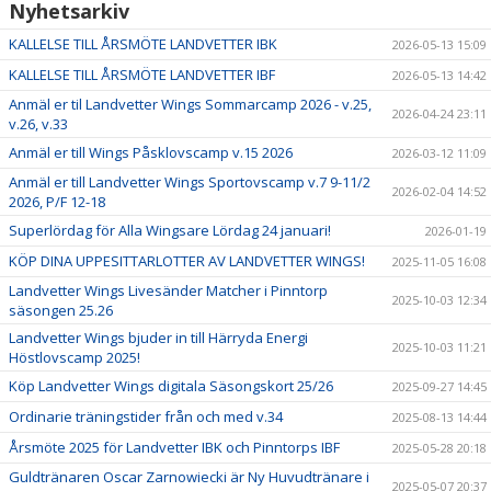
Nyhetsarkiv
KALLELSE TILL ÅRSMÖTE LANDVETTER IBK
2026-05-13 15:09
KALLELSE TILL ÅRSMÖTE LANDVETTER IBF
2026-05-13 14:42
Anmäl er til Landvetter Wings Sommarcamp 2026 - v.25,
2026-04-24 23:11
v.26, v.33
Anmäl er till Wings Påsklovscamp v.15 2026
2026-03-12 11:09
Anmäl er till Landvetter Wings Sportovscamp v.7 9-11/2
2026-02-04 14:52
2026, P/F 12-18
Superlördag för Alla Wingsare Lördag 24 januari!
2026-01-19
KÖP DINA UPPESITTARLOTTER AV LANDVETTER WINGS!
2025-11-05 16:08
Landvetter Wings Livesänder Matcher i Pinntorp
2025-10-03 12:34
säsongen 25.26
Landvetter Wings bjuder in till Härryda Energi
2025-10-03 11:21
Höstlovscamp 2025!
Köp Landvetter Wings digitala Säsongskort 25/26
2025-09-27 14:45
Ordinarie träningstider från och med v.34
2025-08-13 14:44
Årsmöte 2025 för Landvetter IBK och Pinntorps IBF
2025-05-28 20:18
Guldtränaren Oscar Zarnowiecki är Ny Huvudtränare i
2025-05-07 20:37