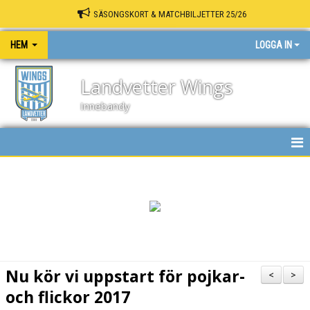
SÄSONGSKORT & MATCHBILJETTER 25/26
HEM
LOGGA IN
Landvetter Wings
Innebandy
HEM
NYHETER
KALENDER
MATCHER
Nu kör vi uppstart för pojkar-
<
>
INNEBANDY PLAY
och flickor 2017