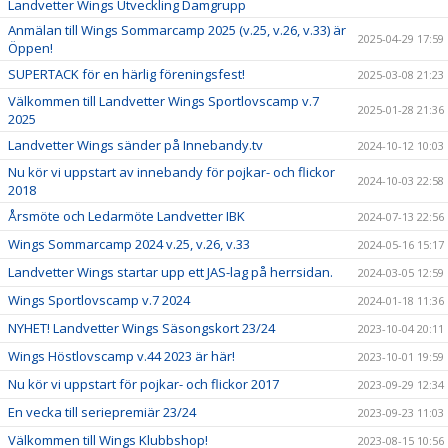
Landvetter Wings Utveckling Damgrupp
Anmälan till Wings Sommarcamp 2025 (v.25, v.26, v.33) är
2025-04-29 17:59
Öppen!
SUPERTACK för en härlig föreningsfest!
2025-03-08 21:23
Välkommen till Landvetter Wings Sportlovscamp v.7
2025-01-28 21:36
2025
Landvetter Wings sänder på Innebandy.tv
2024-10-12 10:03
Nu kör vi uppstart av innebandy för pojkar- och flickor
2024-10-03 22:58
2018
Årsmöte och Ledarmöte Landvetter IBK
2024-07-13 22:56
Wings Sommarcamp 2024 v.25, v.26, v.33
2024-05-16 15:17
Landvetter Wings startar upp ett JAS-lag på herrsidan.
2024-03-05 12:59
Wings Sportlovscamp v.7 2024
2024-01-18 11:36
NYHET! Landvetter Wings Säsongskort 23/24
2023-10-04 20:11
Wings Höstlovscamp v.44 2023 är här!
2023-10-01 19:59
Nu kör vi uppstart för pojkar- och flickor 2017
2023-09-29 12:34
En vecka till seriepremiär 23/24
2023-09-23 11:03
Välkommen till Wings Klubbshop!
2023-08-15 10:56