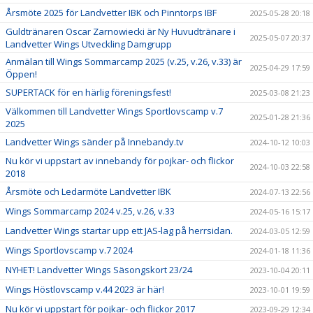
Årsmöte 2025 för Landvetter IBK och Pinntorps IBF
2025-05-28 20:18
Guldtränaren Oscar Zarnowiecki är Ny Huvudtränare i
2025-05-07 20:37
Landvetter Wings Utveckling Damgrupp
Anmälan till Wings Sommarcamp 2025 (v.25, v.26, v.33) är
2025-04-29 17:59
Öppen!
SUPERTACK för en härlig föreningsfest!
2025-03-08 21:23
Välkommen till Landvetter Wings Sportlovscamp v.7
2025-01-28 21:36
2025
Landvetter Wings sänder på Innebandy.tv
2024-10-12 10:03
Nu kör vi uppstart av innebandy för pojkar- och flickor
2024-10-03 22:58
2018
Årsmöte och Ledarmöte Landvetter IBK
2024-07-13 22:56
Wings Sommarcamp 2024 v.25, v.26, v.33
2024-05-16 15:17
Landvetter Wings startar upp ett JAS-lag på herrsidan.
2024-03-05 12:59
Wings Sportlovscamp v.7 2024
2024-01-18 11:36
NYHET! Landvetter Wings Säsongskort 23/24
2023-10-04 20:11
Wings Höstlovscamp v.44 2023 är här!
2023-10-01 19:59
Nu kör vi uppstart för pojkar- och flickor 2017
2023-09-29 12:34