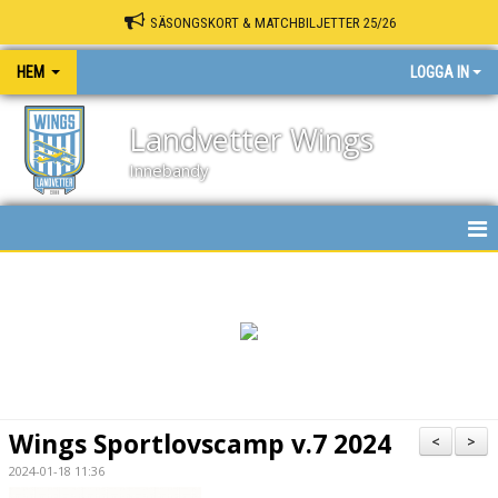
SÄSONGSKORT & MATCHBILJETTER 25/26
HEM
LOGGA IN
Landvetter Wings
Innebandy
HEM
NYHETER
KALENDER
MATCHER
Wings Sportlovscamp v.7 2024
<
>
INNEBANDY PLAY
2024-01-18 11:36