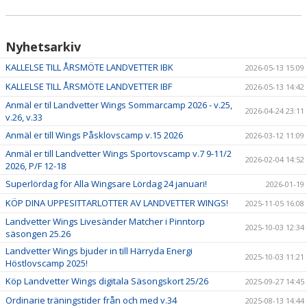
Nyhetsarkiv
KALLELSE TILL ÅRSMÖTE LANDVETTER IBK
2026-05-13 15:09
KALLELSE TILL ÅRSMÖTE LANDVETTER IBF
2026-05-13 14:42
Anmäl er til Landvetter Wings Sommarcamp 2026 - v.25,
2026-04-24 23:11
v.26, v.33
Anmäl er till Wings Påsklovscamp v.15 2026
2026-03-12 11:09
Anmäl er till Landvetter Wings Sportovscamp v.7 9-11/2
2026-02-04 14:52
2026, P/F 12-18
Superlördag för Alla Wingsare Lördag 24 januari!
2026-01-19
KÖP DINA UPPESITTARLOTTER AV LANDVETTER WINGS!
2025-11-05 16:08
Landvetter Wings Livesänder Matcher i Pinntorp
2025-10-03 12:34
säsongen 25.26
Landvetter Wings bjuder in till Härryda Energi
2025-10-03 11:21
Höstlovscamp 2025!
Köp Landvetter Wings digitala Säsongskort 25/26
2025-09-27 14:45
Ordinarie träningstider från och med v.34
2025-08-13 14:44