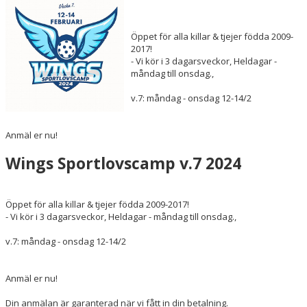
OM KLUBBEN
Öppet för alla killar & tjejer födda 2009-
PARTNERS
2017!
- Vi kör i 3 dagarsveckor, Heldagar -
LÄGER
måndag till onsdag.,
v.7: måndag - onsdag 12-14/2
SÄSONGSKORT & BILJETTER
KONTAKT
Anmäl er nu!
Wings Sportlovscamp v.7 2024
Öppet för alla killar & tjejer födda 2009-2017!
- Vi kör i 3 dagarsveckor, Heldagar - måndag till onsdag.,
v.7: måndag - onsdag 12-14/2
Anmäl er nu!
Din anmälan är garanterad när vi fått in din betalning.