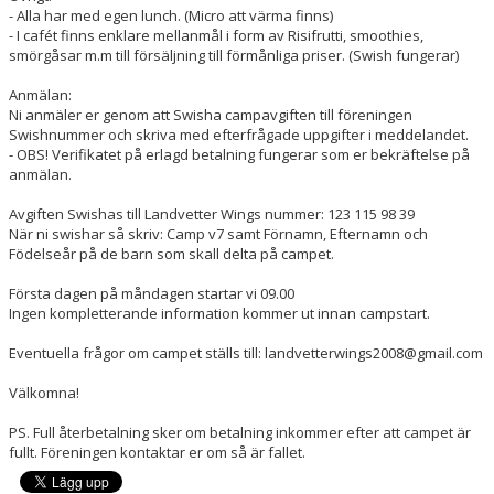
- Alla har med egen lunch. (Micro att värma finns)
- I cafét finns enklare mellanmål i form av Risifrutti, smoothies,
smörgåsar m.m till försäljning till förmånliga priser. (Swish fungerar)
Anmälan:
Ni anmäler er genom att Swisha campavgiften till föreningen
Swishnummer och skriva med efterfrågade uppgifter i meddelandet.
- OBS! Verifikatet på erlagd betalning fungerar som er bekräftelse på
anmälan.
Avgiften Swishas till Landvetter Wings nummer: 123 115 98 39
När ni swishar så skriv: Camp v7 samt Förnamn, Efternamn och
Födelseår på de barn som skall delta på campet.
Första dagen på måndagen startar vi 09.00
Ingen kompletterande information kommer ut innan campstart.
Eventuella frågor om campet ställs till: landvetterwings2008@gmail.com
Välkomna!
PS. Full återbetalning sker om betalning inkommer efter att campet är
fullt. Föreningen kontaktar er om så är fallet.