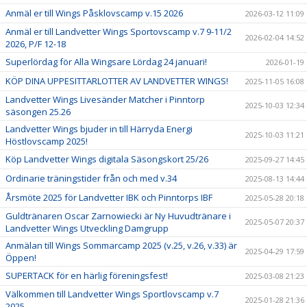
Anmäl er till Wings Påsklovscamp v.15 2026
2026-03-12 11:09
Anmäl er till Landvetter Wings Sportovscamp v.7 9-11/2
2026-02-04 14:52
2026, P/F 12-18
Superlördag för Alla Wingsare Lördag 24 januari!
2026-01-19
KÖP DINA UPPESITTARLOTTER AV LANDVETTER WINGS!
2025-11-05 16:08
Landvetter Wings Livesänder Matcher i Pinntorp
2025-10-03 12:34
säsongen 25.26
Landvetter Wings bjuder in till Härryda Energi
2025-10-03 11:21
Höstlovscamp 2025!
Köp Landvetter Wings digitala Säsongskort 25/26
2025-09-27 14:45
Ordinarie träningstider från och med v.34
2025-08-13 14:44
Årsmöte 2025 för Landvetter IBK och Pinntorps IBF
2025-05-28 20:18
Guldtränaren Oscar Zarnowiecki är Ny Huvudtränare i
2025-05-07 20:37
Landvetter Wings Utveckling Damgrupp
Anmälan till Wings Sommarcamp 2025 (v.25, v.26, v.33) är
2025-04-29 17:59
Öppen!
SUPERTACK för en härlig föreningsfest!
2025-03-08 21:23
Välkommen till Landvetter Wings Sportlovscamp v.7
2025-01-28 21:36
2025