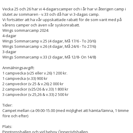
Vecka 25 och 26 har vi 4-dagarscamper och i år har vi återigen camp i
slutet av sommaren - v.33 och då har vi 3-dagas camp.
Vi fortsätter att ha vår uppskattade rabatt för de som varit med på
vårens camper och även vår syskonrabatt.
Wings sommarcamp 2024:
4-dagar
Wings Sommarcamp v.25 (4 dagar, Må 17/6 - To 20/6)
Wings Sommarcamp v.26 (4 dagar, Må 24/6 - To 27/6)
3-dagar
Wings Sommarcamp v.33 (3 dagar, Må 12/8- On 14/8)
Anmälningsavgift:
1 campvecka (v25 eller v.26) 1 200 kr.
1 campvecka (v.33) 900 kr
2 campveckor (v.25 & v.26) 2 000 kr
2 campveckor (v25/26 & v.33) 1 800 kr
3 campveckor (v.25,26 & v.33) 2 500 kr
Tider:
Campet mellan ca 09.00-15.00 (med möjlighet att hämta/lämna, 1 timme
före och efter)
Plats:
Pinntorpshallen och vid behov Önnerödshallen.