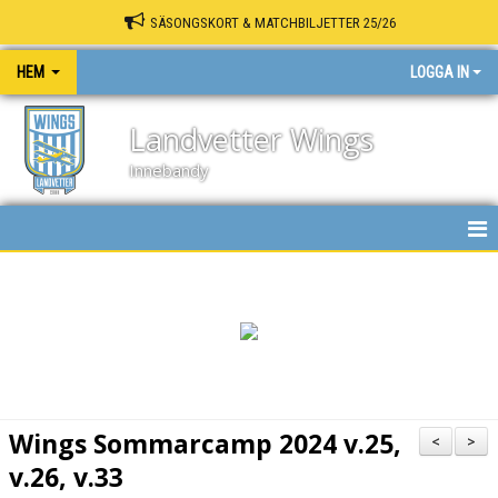
SÄSONGSKORT & MATCHBILJETTER 25/26
HEM
LOGGA IN
Landvetter Wings
Innebandy
HEM
NYHETER
KALENDER
MATCHER
Wings Sommarcamp 2024 v.25,
<
>
INNEBANDY PLAY
v.26, v.33