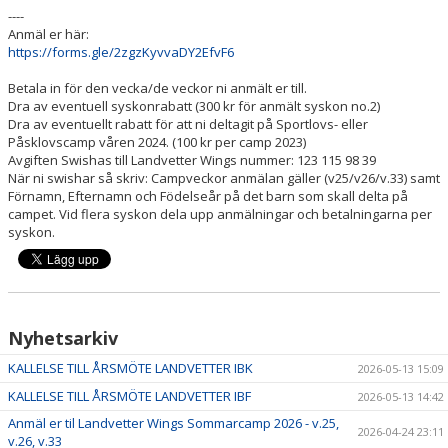
----
Anmäl er här:
https://forms.gle/2zgzKyvvaDY2EfvF6
Betala in för den vecka/de veckor ni anmält er till.
Dra av eventuell syskonrabatt (300 kr för anmält syskon no.2)
Dra av eventuellt rabatt för att ni deltagit på Sportlovs- eller
Påsklovscamp våren 2024. (100 kr per camp 2023)
Avgiften Swishas till Landvetter Wings nummer: 123 115 98 39
När ni swishar så skriv: Campveckor anmälan gäller (v25/v26/v.33) samt
Förnamn, Efternamn och Födelseår på det barn som skall delta på
campet. Vid flera syskon dela upp anmälningar och betalningarna per
syskon.
Nyhetsarkiv
KALLELSE TILL ÅRSMÖTE LANDVETTER IBK
2026-05-13 15:09
KALLELSE TILL ÅRSMÖTE LANDVETTER IBF
2026-05-13 14:42
Anmäl er til Landvetter Wings Sommarcamp 2026 - v.25,
2026-04-24 23:11
v.26, v.33