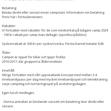
Betalning:
Betala direkt eller senast innan campstart. Information om betalning
finns här i formulärstexten.
Rabatter:
Vi fortsätter med rabatter för de som medverkat på tidigare camp 2024
- 100 kr rabatt per camp man deltagit i (sportlov/påsklov)
Syskonrabatt är 300 kr per syskon/vecka. Första barnet betalar fullt.
Ålder:
Campet är öppet för killar och tjejer födda:
2010-2017, där grupperna åldersindelas.
Innehåll:
Wings fortsätter med vårt uppskattade koncept med mellan 3-4
innebandypass per dag med mycket innebandyspel och teknikträning
varje campdag och turneringsspel på avslutningsdagen.
Egen lunch medtages.
- Denna anmälan är bindande oavsett om betalning sker direkt eller
senare.