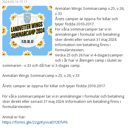
2024-05-16 15:17
OM KLUBBEN
Anmälan Wings Sommarcamp v.25, v.26,
v.33
PARTNERS
Årets camper är öppna för killar och
tjejer födda 2010-2017.
För våra sommarcamper tar vi in
LÄGER
anmälningar i formulär och betalning
sker direkt eller senast 31 maj 2024.
SÄSONGSKORT & BILJETTER
Information om betalning finns i
formulärstexten.
Vecka 25 och 26 har vi 4-dagarscamper
KONTAKT
och i år har vi återigen camp i slutet av
sommaren - v.33 och då har vi 3-dagas camp.
Anmälan Wings Sommarcamp v.25, v.26, v.33
Årets camper är öppna för killar och tjejer födda 2010-2017.
För våra sommarcamper tar vi in anmälningar i formulär och betalning
sker direkt eller senast 31 maj 2024. Information om betalning finns i
formulärstexten.
Anmäl er här:
https://forms.gle/2zgzKyvvaDY2EfvF6