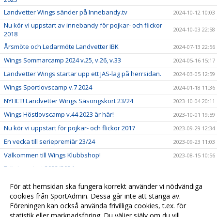
Landvetter Wings sänder på Innebandy.tv
2024-10-12 10:03
Nu kör vi uppstart av innebandy för pojkar- och flickor
2024-10-03 22:58
2018
Årsmöte och Ledarmöte Landvetter IBK
2024-07-13 22:56
Wings Sommarcamp 2024 v.25, v.26, v.33
2024-05-16 15:17
Landvetter Wings startar upp ett JAS-lag på herrsidan.
2024-03-05 12:59
Wings Sportlovscamp v.7 2024
2024-01-18 11:36
NYHET! Landvetter Wings Säsongskort 23/24
2023-10-04 20:11
Wings Höstlovscamp v.44 2023 är här!
2023-10-01 19:59
Nu kör vi uppstart för pojkar- och flickor 2017
2023-09-29 12:34
En vecka till seriepremiär 23/24
2023-09-23 11:03
Välkommen till Wings Klubbshop!
2023-08-15 10:56
Träningsstart 2023/2024
2023-08-10 11:18
Hemvändare klar för herrlaget!
2023-03-16 15:20
För att hemsidan ska fungera korrekt använder vi nödvändiga
USM - F16 - Kvalhelg i Pinntorp 4-5/2
cookies från SportAdmin. Dessa går inte att stänga av.
2023-02-03 16:13
Föreningen kan också använda frivilliga cookies, t.ex. för
Välkomna till Landvetter Wings!
2021-11-08 16:21
statistik eller marknadsföring. Du väljer själv om du vill