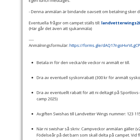
Egen lunch medtages.
- Denna anmälan är bindande oavsett om betalning sker dir
Eventuella frågor om campet ställs till:
landvetterwings2
(Här går det även att sjukanmäla)
----
Anmälningsformulär:
https://forms.gle/dAQ17ngoHvrVLgC
Betala in för den vecka/de veckor ni anmält er till.
Dra av eventuell syskonrabatt (300 kr för anmält sysko
Dra av eventuellt rabatt för att ni deltagit på Sportlov
camp 2025)
Avgiften Swishas till Landvetter Wings nummer: 123 11
När ni swishar så skriv: Campveckor anmälan gäller (
Födelseår på det barn som skall delta på campet. Vid 