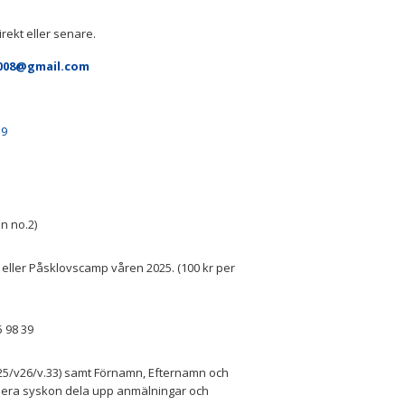
ekt eller senare.
008@gmail.com
P9
n no.2)
s- eller Påsklovscamp våren 2025. (100 kr per
5 98 39
v25/v26/v.33) samt Förnamn, Efternamn och
flera syskon dela upp anmälningar och