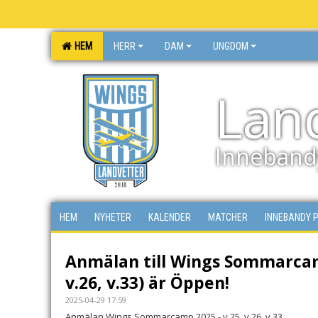
HEM
HERR
DAM
UNGDOM
Lan
Inneband
HEM
NYHETER
KALENDER
MATCHER
INNEBANDY 
Anmälan till Wings Sommarcam
v.26, v.33) är Öppen!
2025-04-29 17:59
Anmälan Wings Sommarcamp 2025 - v.25, v.26, v.33