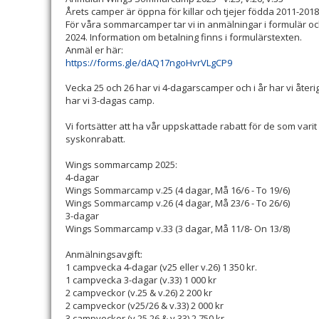
Årets camper är öppna för killar och tjejer födda 2011-2018
För våra sommarcamper tar vi in anmälningar i formulär och
2024. Information om betalning finns i formulärstexten.
Anmäl er här:
https://forms.gle/dAQ17ngoHvrVLgCP9
Vecka 25 och 26 har vi 4-dagarscamper och i år har vi åter
har vi 3-dagas camp.
Vi fortsätter att ha vår uppskattade rabatt för de som va
syskonrabatt.
Wings sommarcamp 2025:
4-dagar
Wings Sommarcamp v.25 (4 dagar, Må 16/6 - To 19/6)
Wings Sommarcamp v.26 (4 dagar, Må 23/6 - To 26/6)
3-dagar
Wings Sommarcamp v.33 (3 dagar, Må 11/8- On 13/8)
Anmälningsavgift:
1 campvecka 4-dagar (v25 eller v.26) 1 350 kr.
1 campvecka 3-dagar (v.33) 1 000 kr
2 campveckor (v.25 & v.26) 2 200 kr
2 campveckor (v25/26 & v.33) 2 000 kr
3 campveckor (v.25,26 & v.33) 2 750 kr