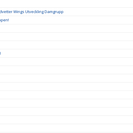
ndvetter Wings Utveckling Damgrupp
ppen!
8