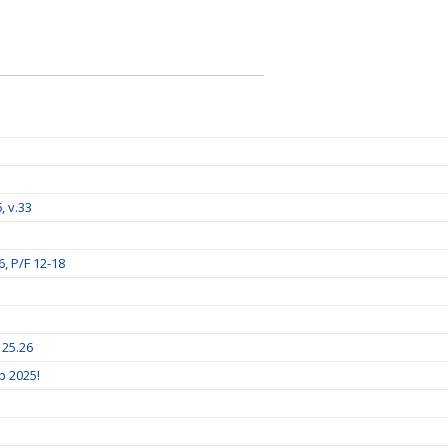
, v.33
, P/F 12-18
 25.26
p 2025!