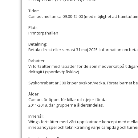
Tider:
Campet mellan ca 09.00-15.00 (med möjlighet att hämta/läm
Plats:
Pinntorpshallen
Betalning:
Betala direkt eller senast 31 maj 2025. Information om beta
Rabatter:
Vi fortsätter med rabatter för de som medverkat på tidiga
deltagit i (sportlov/påsklov)
Syskonrabatt är 300 kr per syskon/vecka. Första barnet beta
Ålder:
Campet är öppet för killar och tjejer födda:
2011-2018, där grupperna åldersindelas.
Innehåll:
Wings fortsätter med vårt uppskattade koncept med mell
innebandyspel och teknikträning varje campdag och turne