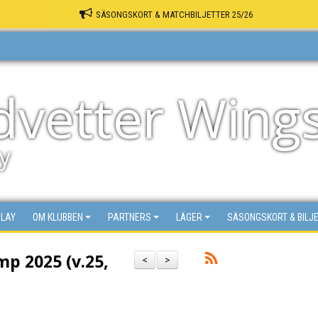
SÄSONGSKORT & MATCHBILJETTER 25/26
dvetter Wing
y
PLAY
OM KLUBBEN
PARTNERS
LÄGER
SÄSONGSKORT & BILJ
p 2025 (v.25,
<
>