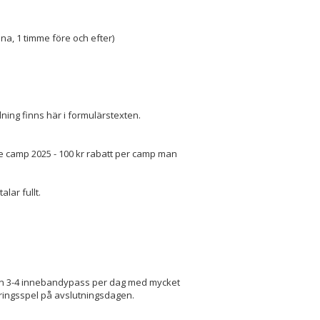
na, 1 timme före och efter)
lning finns här i formulärstexten.
re camp 2025 - 100 kr rabatt per camp man
lar fullt.
an 3-4 innebandypass per dag med mycket
ringsspel på avslutningsdagen.