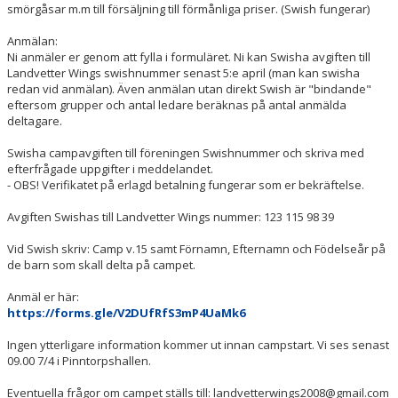
smörgåsar m.m till försäljning till förmånliga priser. (Swish fungerar)
Anmälan:
Ni anmäler er genom att fylla i formuläret. Ni kan Swisha avgiften till
Landvetter Wings swishnummer senast 5:e april (man kan swisha
redan vid anmälan). Även anmälan utan direkt Swish är "bindande"
eftersom grupper och antal ledare beräknas på antal anmälda
deltagare.
Swisha campavgiften till föreningen Swishnummer och skriva med
efterfrågade uppgifter i meddelandet.
- OBS! Verifikatet på erlagd betalning fungerar som er bekräftelse.
Avgiften Swishas till Landvetter Wings nummer: 123 115 98 39
Vid Swish skriv: Camp v.15 samt Förnamn, Efternamn och Födelseår på
de barn som skall delta på campet.
Anmäl er här:
https://forms.gle/V2DUfRfS3mP4UaMk6
Ingen ytterligare information kommer ut innan campstart. Vi ses senast
09.00 7/4 i Pinntorpshallen.
Eventuella frågor om campet ställs till: landvetterwings2008@gmail.com