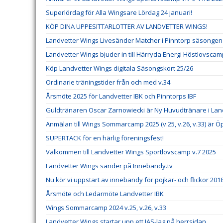
Superlördag för Alla Wingsare Lördag 24 januari!
KÖP DINA UPPESITTARLOTTER AV LANDVETTER WINGS!
Landvetter Wings Livesänder Matcher i Pinntorp säsongen
Landvetter Wings bjuder in till Härryda Energi Höstlovscam
Köp Landvetter Wings digitala Säsongskort 25/26
Ordinarie träningstider från och med v.34
Årsmöte 2025 för Landvetter IBK och Pinntorps IBF
Guldtränaren Oscar Zarnowiecki är Ny Huvudtränare i La
Anmälan till Wings Sommarcamp 2025 (v.25, v.26, v.33) är Ö
SUPERTACK för en härlig föreningsfest!
Välkommen till Landvetter Wings Sportlovscamp v.7 2025
Landvetter Wings sänder på Innebandy.tv
Nu kör vi uppstart av innebandy för pojkar- och flickor 201
Årsmöte och Ledarmöte Landvetter IBK
Wings Sommarcamp 2024 v.25, v.26, v.33
Landvetter Wings startar upp ett JAS-lag på herrsidan.