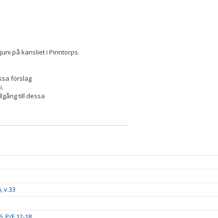
uni på kansliet i Pinntorps.
ssa förslag
i.
llgång till dessa
, v.33
, P/F 12-18