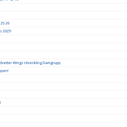
 25.26
p 2025!
ndvetter Wings Utveckling Damgrupp
ppen!
8