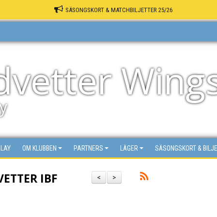
SÄSONGSKORT & MATCHBILJETTER 25/26
dvetter Wing
y
PLAY
OM KLUBBEN
PARTNERS
LÄGER
SÄSONGSKORT & BILJ
VETTER IBF
<
>