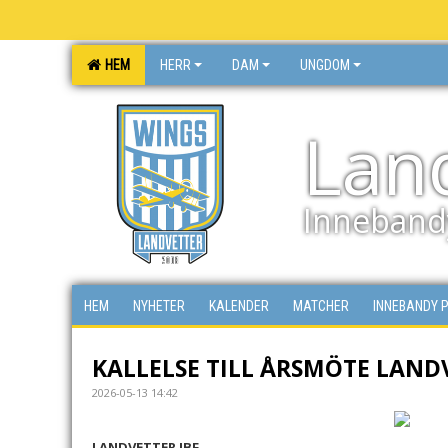
HEM
HERR
DAM
UNGDOM
Lan
Inneband
HEM
NYHETER
KALENDER
MATCHER
INNEBANDY 
KALLELSE TILL ÅRSMÖTE LAND
2026-05-13 14:42
LANDVETTER IBF