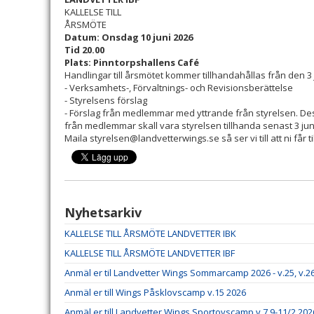
KALLELSE TILL
ÅRSMÖTE
Datum: Onsdag 10 juni 2026
Tid 20.00
Plats: Pinntorpshallens Café
Handlingar till årsmötet kommer tillhandahållas från den 3 j
- Verksamhets-, Förvaltnings- och Revisionsberättelse
- Styrelsens förslag
- Förslag från medlemmar med yttrande från styrelsen. De
från medlemmar skall vara styrelsen tillhanda senast 3 jun
Maila styrelsen@landvetterwings.se så ser vi till att ni får ti
Nyhetsarkiv
KALLELSE TILL ÅRSMÖTE LANDVETTER IBK
KALLELSE TILL ÅRSMÖTE LANDVETTER IBF
Anmäl er til Landvetter Wings Sommarcamp 2026 - v.25, v.26
Anmäl er till Wings Påsklovscamp v.15 2026
Anmäl er till Landvetter Wings Sportovscamp v.7 9-11/2 2026