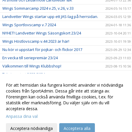
Årsmöte och Ledarmöte Landvetter IBK
2024-07-13 22:56
Wings Sommarcamp 2024 v.25, v.26, v.33
2024-05-16 15:17
Landvetter Wings startar upp ett JAS-lag på herrsidan.
2024-03-05 12:59
Wings Sportlovscamp v.7 2024
2024-01-18 11:36
NYHET! Landvetter Wings Säsongskort 23/24
2023-10-04 20:11
Wings Höstlovscamp v.44 2023 är här!
2023-10-01 19:59
Nu kör vi uppstart för pojkar- och flickor 2017
2023-09-29 12:34
En vecka till seriepremiär 23/24
2023-09-23 11:03
Välkommen till Wings Klubbshop!
2023-08-15 10:56
Träningsstart 2023/2024
2023-08-10 11:18
Hemvändare klar för herrlaget!
2023-03-16 15:20
För att hemsidan ska fungera korrekt använder vi nödvändiga
cookies från SportAdmin. Dessa går inte att stänga av.
USM - F16 - Kvalhelg i Pinntorp 4-5/2
2023-02-03 16:13
Föreningen kan också använda frivilliga cookies, t.ex. för
Välkomna till Landvetter Wings!
2021-11-08 16:21
statistik eller marknadsföring. Du väljer själv om du vill
acceptera dessa.
Anpassa dina val
Cookie-
Gå till
inställningar
Webbversion
Acceptera nödvändiga
Acceptera alla