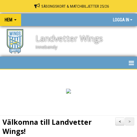
SÄSONGSKORT & MATCHBILJETTER 25/26
HEM
LOGGA IN
Landvetter Wings
Innebandy
HEM
NYHETER
KALENDER
MATCHER
Välkomna till Landvetter
<
>
INNEBANDY PLAY
Wings!