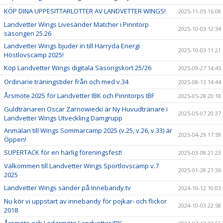
KÖP DINA UPPESITTARLOTTER AV LANDVETTER WINGS!
2025-11-05 16:08
Landvetter Wings Livesänder Matcher i Pinntorp
2025-10-03 12:34
säsongen 25.26
Landvetter Wings bjuder in till Härryda Energi
2025-10-03 11:21
Höstlovscamp 2025!
Köp Landvetter Wings digitala Säsongskort 25/26
2025-09-27 14:45
Ordinarie träningstider från och med v.34
2025-08-13 14:44
Årsmöte 2025 för Landvetter IBK och Pinntorps IBF
2025-05-28 20:18
Guldtränaren Oscar Zarnowiecki är Ny Huvudtränare i
2025-05-07 20:37
Landvetter Wings Utveckling Damgrupp
Anmälan till Wings Sommarcamp 2025 (v.25, v.26, v.33) är
2025-04-29 17:59
Öppen!
SUPERTACK för en härlig föreningsfest!
2025-03-08 21:23
Välkommen till Landvetter Wings Sportlovscamp v.7
2025-01-28 21:36
2025
Landvetter Wings sänder på Innebandy.tv
2024-10-12 10:03
Nu kör vi uppstart av innebandy för pojkar- och flickor
2024-10-03 22:58
2018